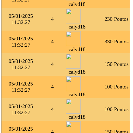
calyd18
05/01/2025
4
230 Pontos
11:32:27
calyd18
05/01/2025
4
330 Pontos
11:32:27
calyd18
05/01/2025
4
150 Pontos
11:32:27
calyd18
05/01/2025
4
100 Pontos
11:32:27
calyd18
05/01/2025
4
100 Pontos
11:32:27
calyd18
05/01/2025
4
150 Pontos