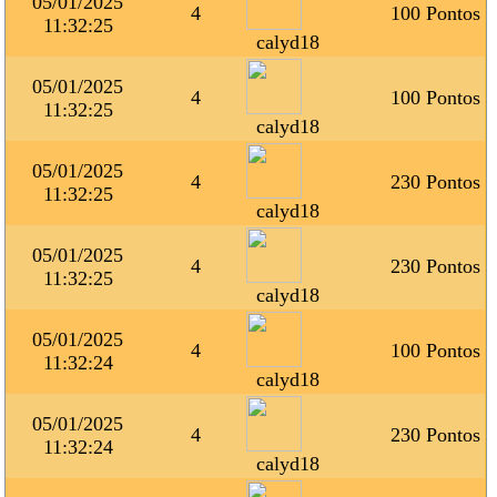
05/01/2025
4
100 Pontos
11:32:25
calyd18
05/01/2025
4
100 Pontos
11:32:25
calyd18
05/01/2025
4
230 Pontos
11:32:25
calyd18
05/01/2025
4
230 Pontos
11:32:25
calyd18
05/01/2025
4
100 Pontos
11:32:24
calyd18
05/01/2025
4
230 Pontos
11:32:24
calyd18