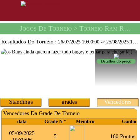
Jogos De Torneio
> Torneio Ram Racing -
Resultados Do Torneio :
26/07/2025 19:00:00
->
25/08/2025 19:59:59
Detalhes do preço
Standings
grades
Vencedores
Vencedores Da Grade De Torneio
data
Grade N °
Membro
Ganho
05/09/2025
5
160 Pontos
19:30:06