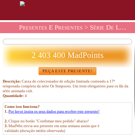
Presentes E Presentes
>
Série De Loja De Presentes
2 403 400 MadPoints
PEÇA ESTE PRESENTE!
Descrição:
Caixa de colecionador de edição limitada contendo a 17ª
temporada completa da série Os Simpsons. Um item obrigatório para os fãs da
série animada cult.
Quantidade:
4
Como isso funciona?
1.
Por favor insira os seus dados para receber este presente!
2.
Clique no botão "Confirmar meu pedido" abaixo!
3.
MadWin envia seu presente em uma semana assim que é
validado
(duração média observada)