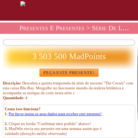
Presentes E Presentes
>
Série De Loja De Presentes
3 503 500 MadPoints
PEÇA ESTE PRESENTE!
Descrição:
Descubra a quinta temporada da série de sucesso "The Crown" com
esta caixa Blu-Ray. Mergulhe no fascinante mundo da realeza britânica e
acompanhe as intrigas da corte nesta série c
Quantidade:
4
Como isso funciona?
1.
Por favor insira os seus dados para receber este presente!
2.
Clique no botão "Confirmar meu pedido" abaixo!
3.
MadWin envia seu presente em uma semana assim que é
validado
(duração média observada)