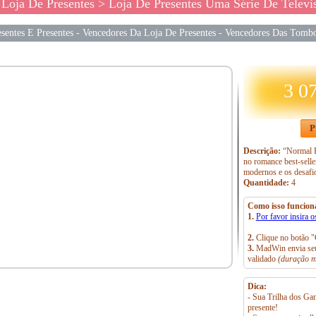
 Loja De Presentes
> Loja De Presentes Uma Série De Televi
sentes E Presentes
-
Vencedores Da Loja De Presentes
-
Vencedores Das Tombo
3 0
P
Descrição:
“Normal P
no romance best-sell
modernos e os desafi
Quantidade:
4
Como isso funcion
1.
Por favor insira o
2.
Clique no botão "
3.
MadWin envia seu
validado
(duração m
Dica:
- Sua Trilha dos Gan
presente!