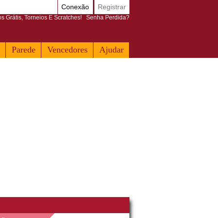
Conexão
Registrar
 Grátis, Torneios E Scratches!
Senha Perdida?
Parede
Vencedores
Ajudar