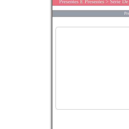
Presentes E Presentes
>
Série De
Pre