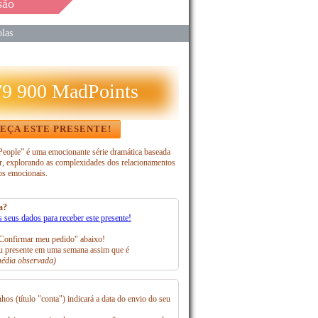
são
las
79 900 MadPoints
EÇA ESTE PRESENTE!
eople” é uma emocionante série dramática baseada
er, explorando as complexidades dos relacionamentos
os emocionais.
a?
s seus dados para receber este presente!
Confirmar meu pedido" abaixo!
 presente em uma semana assim que é
édia observada)
hos (título "conta") indicará a data do envio do seu