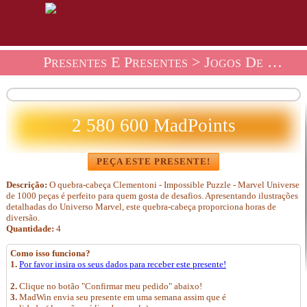
Presentes E Presentes
>
Jogos De Loja De Presentes
2 580 600 MadPoints
PEÇA ESTE PRESENTE!
Descrição:
O quebra-cabeça Clementoni - Impossible Puzzle - Marvel Universe
de 1000 peças é perfeito para quem gosta de desafios. Apresentando ilustrações
detalhadas do Universo Marvel, este quebra-cabeça proporciona horas de
diversão.
Quantidade:
4
Como isso funciona?
1.
Por favor insira os seus dados para receber este presente!
2.
Clique no botão "Confirmar meu pedido" abaixo!
3.
MadWin envia seu presente em uma semana assim que é