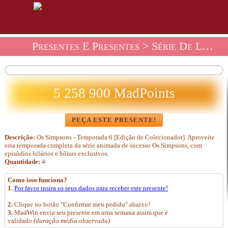
Presentes E Presentes
>
Série De Loja De Presentes
5 258 900 MadPoints
PEÇA ESTE PRESENTE!
Descrição:
Os Simpsons - Temporada 6 [Edição de Colecionador]. Aproveite
esta temporada completa da série animada de sucesso Os Simpsons, com
episódios hilários e bônus exclusivos.
Quantidade:
4
Como isso funciona?
1.
Por favor insira os seus dados para receber este presente!
2.
Clique no botão "Confirmar meu pedido" abaixo!
3.
MadWin envia seu presente em uma semana assim que é
validado
(duração média observada)