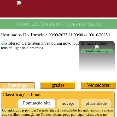
Jogos De Torneio
> Torneio Teorema -
U
Resultados Do Torneio :
09/09/2025 21:00:00
->
09/10/2025 19:59:59
Detalhes do preço
Standings
grades
Vencedores
Classificações Finais
Pontuação alta
noviço
pluralidade
Os rankings das pontuações mais altas são calculados levando em conta apenas
a sua melhor pontuação no Torneio. Assim, pode participar várias vezes no