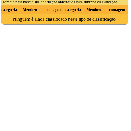
Torneio para bater a sua pontuação anterior e assim subir na classificação
categoria
Membro
contagem
categoria
Membro
contagem
Ninguém é ainda classificado neste tipo de classificação.