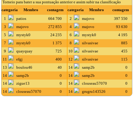
Torneio para bater a sua pontuação anterior e assim subir na classificação
categoria
Membro
contagem
categoria
Membro
contagem
1
patios
664 700
2
majovo
397 550
3
majovo
272 855
4
majovo
93 630
5
mystyk0
24 235
6
mystyk0
4 195
7
mystyk0
1 375
8
silvasivae
885
9
quayquay
725
10
silvasivae
455
11
efgj
400
12
silvasivae
115
13
boulou46
40
14
samp2b
0
14
samp2b
0
14
samp2b
0
14
zigue13
0
14
clouseau57070
0
14
clouseau57070
0
14
grugru143526
0