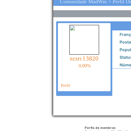
Comunidade MadWin > Perfil 
Franç
Posta
Popul
Statu
remy13820
Númer
0,00%
Perfil
Perfis de membros