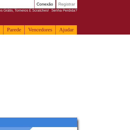
Conexão
Registrar
 Grátis, Torneios E Scratches!
Senha Perdida?
Parede
Vencedores
Ajudar