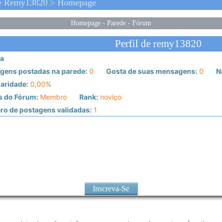
De Remy13820 > Homepage
Homepage
-
Parede
-
Fórum
Perfil de remy13820
a
gens postadas na parede:
0
Gosta de suas mensagens:
0
N
aridade:
0,00%
s do Fórum:
Membro
Rank:
noviço
o de postagens validadas:
1
Inscreva-Se