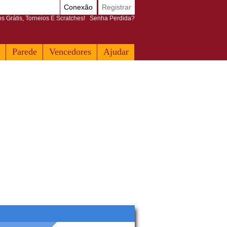
Conexão
Registrar
 Grátis, Torneios E Scratches!
Senha Perdida?
Parede
Vencedores
Ajudar