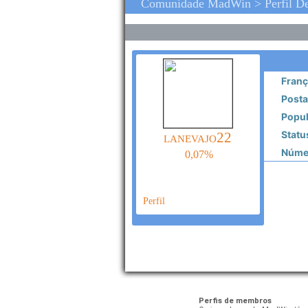
Comunidade MadWin > Perfil D
Franç
Posta
Popul
Statu
lanevajo22
Númer
0,07%
Perfil
Perfis de membros