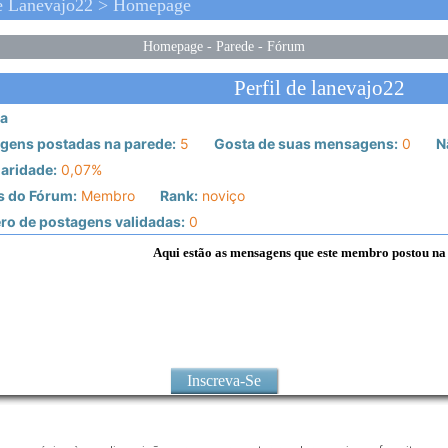
e Lanevajo22 > Homepage
Homepage
-
Parede
-
Fórum
Perfil de lanevajo22
a
gens postadas na parede:
5
Gosta de suas mensagens:
0
N
aridade:
0,07%
s do Fórum:
Membro
Rank:
noviço
o de postagens validadas:
0
Aqui estão as mensagens que este membro postou na
Inscreva-Se