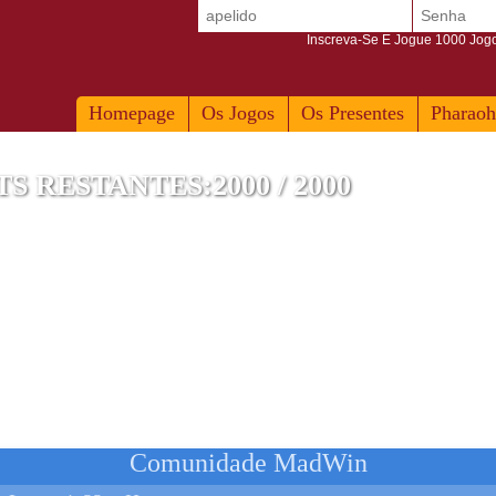
Inscreva-Se E Jogue 1000 Jogos
Homepage
Os Jogos
Os Presentes
Pharaoh
 RESTANTES:2000 / 2000
1 Pro 5G 8 + 128 Gb
Comunidade MadWin