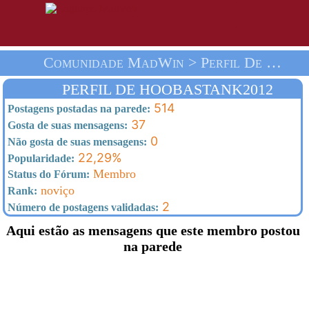
Comunidade MadWin > Perfil De Hoobastank2012 > Homepage
PERFIL DE HOOBASTANK2012
514
Postagens postadas na parede:
37
Gosta de suas mensagens:
0
Não gosta de suas mensagens:
22,29%
Popularidade:
Membro
Status do Fórum:
noviço
Rank:
2
Número de postagens validadas:
Aqui estão as mensagens que este membro postou
na parede