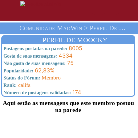
Comunidade MadWin > Perfil De Moocky > Homepage
PERFIL DE MOOCKY
8005
Postagens postadas na parede:
4334
Gosta de suas mensagens:
75
Não gosta de suas mensagens:
62,83%
Popularidade:
Membro
Status do Fórum:
califa
Rank:
174
Número de postagens validadas:
Aqui estão as mensagens que este membro postou
na parede