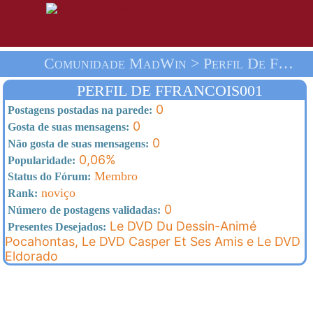
Comunidade MadWin > Perfil De Ffrancois001 > Homepage
PERFIL DE FFRANCOIS001
0
Postagens postadas na parede:
0
Gosta de suas mensagens:
0
Não gosta de suas mensagens:
0,06%
Popularidade:
Membro
Status do Fórum:
noviço
Rank:
0
Número de postagens validadas:
Le DVD Du Dessin-Animé
Presentes Desejados:
Pocahontas, Le DVD Casper Et Ses Amis e Le DVD
Eldorado