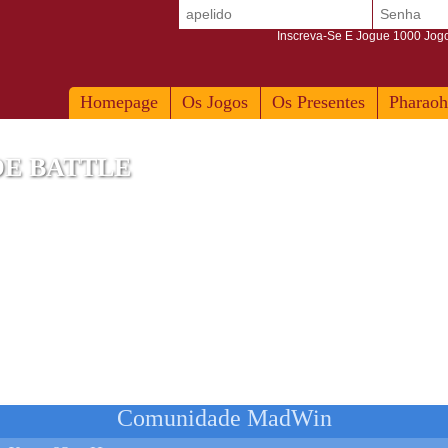
Inscreva-Se E Jogue 1000 Jogos
Homepage
Os Jogos
Os Presentes
Pharaoh
DE BATTLE
Redmi A1
Comunidade MadWin