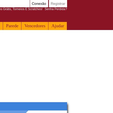
Conexão
Registrar
 Grátis, Torneios E Scratches!
Senha Perdida?
Parede
Vencedores
Ajudar