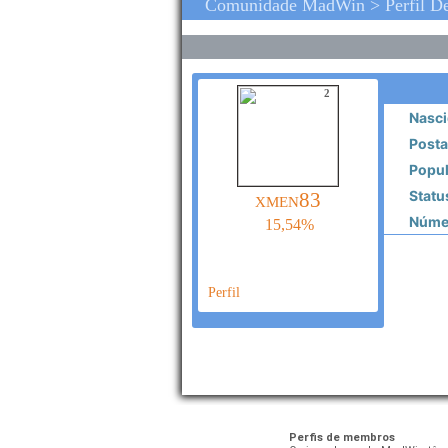
Comunidade MadWin > Perfil 
2
Nasci
Posta
Popul
Statu
xmen83
Númer
15,54%
Perfil
Perfis de membros