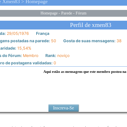
De Xmen83 > Homepage
Homepage
-
Parede
-
Fórum
Perfil de xmen83
da:
29/05/1976
França
gens postadas na parede:
50
Gosta de suas mensagens:
38
aridade:
15,54%
s do Fórum:
Membro
Rank:
noviço
o de postagens validadas:
0
Aqui estão as mensagens que este membro postou na
Inscreva-Se